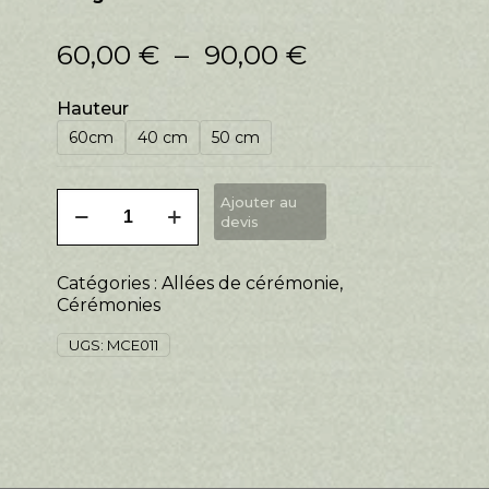
Plage
60,00
€
–
90,00
€
de
prix :
Hauteur
60,00 €
à
60cm
40 cm
50 cm
90,00 €
quantité
Ajouter au
de
devis
Allée
de
Catégories :
Allées de cérémonie
,
cérémonie
Cérémonies
buisson
fleuri
UGS:
MCE011