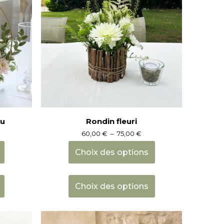
au
Rondin fleuri
age
Plage
60,00
€
–
75,00
€
e
de
x :
prix :
Choix des options
,00 €
60,00 €
à
Ce
Ce
,00 €
75,00 €
produit
produit
Choix des options
a
a
plusieurs
plusieurs
variations.
variations.