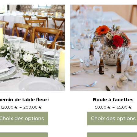
plusieurs
variations.
Les
options
peuvent
être
choisies
sur
la
page
du
produit
emin de table fleuri
Boule à facettes
Plage
Pl
120,00
€
–
200,00
€
50,00
€
–
65,00
€
de
de
prix :
pri
Choix des options
Choix des options
120,00 €
50
à
à
Ce
200,00 €
65