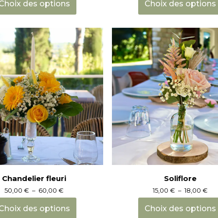
produit
Choix des options
Choix des options
a
plusieurs
variations.
Les
options
peuvent
être
choisies
sur
la
page
du
produit
Chandelier fleuri
Soliflore
Plage
Pl
50,00
€
–
60,00
€
15,00
€
–
18,00
€
de
de
prix :
prix
Choix des options
Choix des options
50,00 €
15,