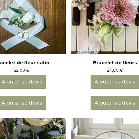
être
choisies
sur
la
page
du
produit
acelet de fleur satin
Bracelet de fleurs
22,00
€
24,00
€
Ajouter au devis
Ajouter au devis
Ajouter au devis
Ajouter au devis