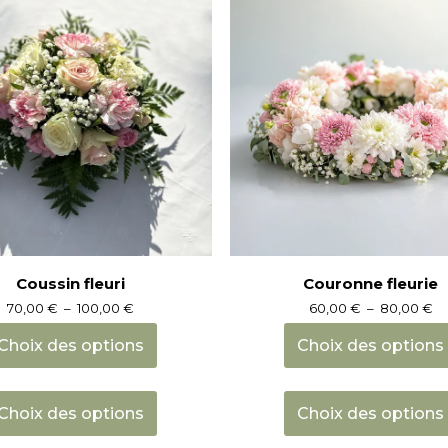
Les
options
peuvent
être
choisies
sur
la
page
du
produit
Coussin fleuri
Couronne fleurie
Plage
Pl
70,00
€
–
100,00
€
60,00
€
–
80,00
€
de
d
prix :
pri
Choix des options
Choix des options
70,00 €
60
à
à
Ce
100,00 €
80
produit
Choix des options
Choix des options
a