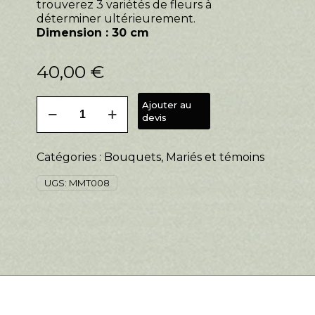
trouverez 3 variétés de fleurs à
déterminer ultérieurement.
Dimension : 30 cm
40,00
€
quantité
Ajouter au
de
devis
Bouquet
témoin
Catégories :
Bouquets
,
Mariés et témoins
cerceau
UGS:
MMT008