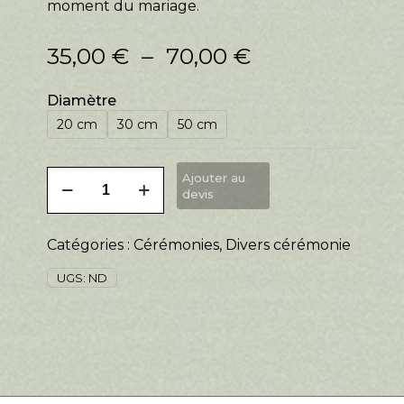
moment du mariage.
Plage
35,00
€
–
70,00
€
de
prix :
Diamètre
35,00 €
à
20 cm
30 cm
50 cm
70,00 €
quantité
Ajouter au
de
devis
Composition
à
Catégories :
Cérémonies
,
Divers cérémonie
la
Vierge
UGS:
ND