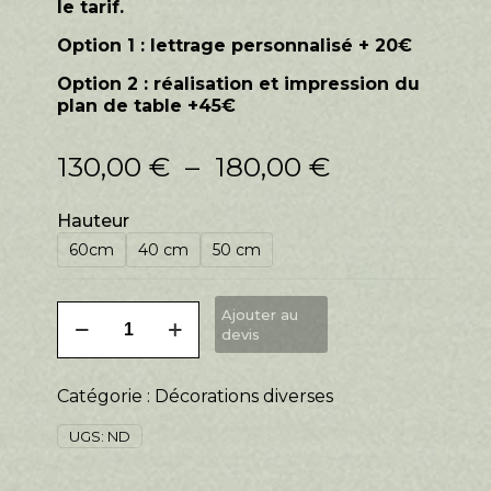
le tarif.
Option 1 : lettrage
personnalisé + 20€
Option 2 : réalisation et impression du
plan de table +45€
Plage
130,00
€
–
180,00
€
de
prix :
Hauteur
130,00 €
à
60cm
40 cm
50 cm
180,00 €
quantité
Ajouter au
de
devis
Miroir
d'accueil
Catégorie :
Décorations diverses
UGS:
ND