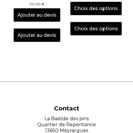
de
90,00
€
prix :
Choix des options
60,00 €
Ajouter au devis
à
Ce
75,00 €
prod
Choix des options
a
Ajouter au devis
plus
varia
Les
opti
peu
être
chois
sur
la
pag
du
prod
Contact
La Bastide des pins
Quartier de Repentance
13650 Meyrargues