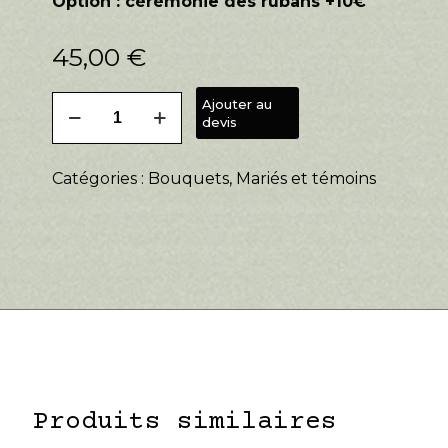
Option : cérémonie des rubans +10€
45,00
€
quantité
Ajouter au
de
devis
Bouquet
à
Catégories :
Bouquets
,
Mariés et témoins
lancer
Produits similaires