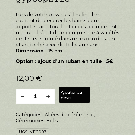
Lors de votre passage à l’Église il est
courant de décorer les bancs pour
apporter une touche florale à ce moment
unique. Il s’agit d’un bouquet de 4 variétés
de fleurs enroulé dans un ruban de satin
et accroché avec du tulle au banc.
Dimension : 15 cm
Option : ajout d’un ruban en tulle +5€
12,00
€
quantité
Ajouter au
de
devis
Chaise
allée
Catégories :
Allées de cérémonie
,
cérémonie
Cérémonies
,
Église
gypsophile
UGS:
MEG007