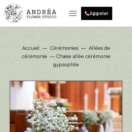
Appeler
Accueil
—
Cérémonies
—
Allées de
cérémonie
—
Chaise allée cérémonie
gypsophile