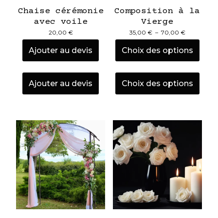
Chaise cérémonie
Composition à la
avec voile
Vierge
Plage
20,00
€
35,00
€
–
70,00
€
de
prix :
Ajouter au devis
Choix des options
35,00 €
à
Ce
70,00 €
prod
Ajouter au devis
Choix des options
a
plus
varia
Les
opti
peu
être
chois
sur
la
pag
du
prod